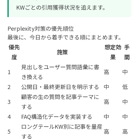
KWごとの引用獲得状況を追えます。
Perplexity対策の優先順位
最後に、今日から着手できる順にまとめます。
優先
想定効
手
施策
度
果
間
見出しをユーザー質問語彙に書
1
高
中
き換える
2
公開日・最終更新日を明示する
中
低
顧客の生の質問を記事テーマに
3
高
中
する
4
FAQ構造化データを実装する
中
中
ロングテールKW別に記事を量産
5
高
高
する