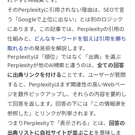
そのPerplexityに引用されない理由は、SEOで言
う「Googleで上位に出ない」とは別のロジック
にあります。この記事では、Perplexityの引用の
仕組みと、
どんなキーワードを狙えば引用を勝ち
取れるか
の発見術を解説します。
Perplexityは「順位」ではなく「出典」を選ぶ
Perplexityが他のAI検索と違うのは、
全ての回答
に出典リンクを付ける
ことです。ユーザーが質問
すると、Perplexityはまず関連性の高いWebペー
ジを数件ピックアップし、それらの内容を要約し
て回答を返します。回答の下には「この情報源を
参照した」とリンクが列挙されます。
つまりPerplexityで「表示される」とは、
回答の
出典リストに自社サイトが並ぶこと
を意味しま