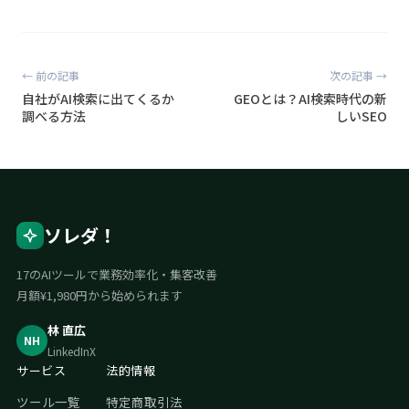
← 前の記事
次の記事 →
自社がAI検索に出てくるか
GEOとは？AI検索時代の新
調べる方法
しいSEO
ソレダ！
17のAIツールで業務効率化・集客改善
月額¥1,980円から始められます
林 直広
NH
LinkedIn
X
サービス
法的情報
ツール一覧
特定商取引法