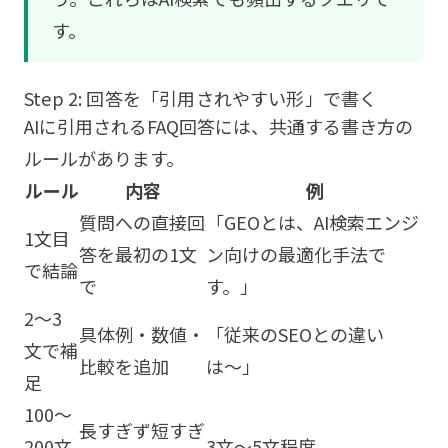
す。
Step 2: 回答を「引用されやすい形」で書く
AIに引用されるFAQ回答には、共通する書き方の
ルールがあります。
ルール
内容
例
質問への直接回
「GEOとは、AI検索エンジ
1文目
答を最初の1文
ン向けの最適化手法で
で結論
で
す。」
2〜3
具体例・数値・
「従来のSEOとの違い
文で補
比較を追加
は〜」
足
100〜
長すぎず短すぎ
200文
3文〜5文程度