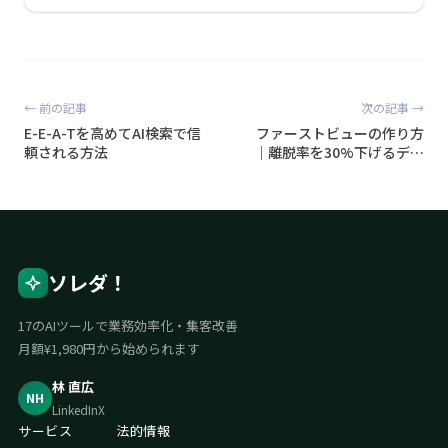
← 前の記事
次の記事 →
E-E-A-Tを高めてAI検索で信
ファーストビューの作り方
頼される方法
｜離脱率を30%下げるデザ
イン設計
ソレダ！
17のAIツールで業務効率化・集客改善
月額¥1,980円から始められます
林 直広
NH
LinkedIn
X
サービス
法的情報