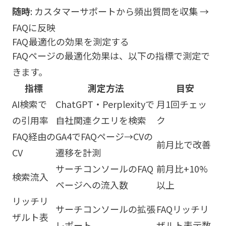
随時
: カスタマーサポートから頻出質問を収集 →
FAQに反映
FAQ最適化の効果を測定する
FAQページの最適化効果は、以下の指標で測定で
きます。
指標
測定方法
目安
AI検索で
ChatGPT・Perplexityで
月1回チェッ
の引用率
自社関連クエリを検索
ク
FAQ経由の
GA4でFAQページ→CVの
前月比で改善
CV
遷移を計測
サーチコンソールのFAQ
前月比+10%
検索流入
ページへの流入数
以上
リッチリ
サーチコンソールの拡張
FAQリッチリ
ザルト表
レポート
ザルト表示数