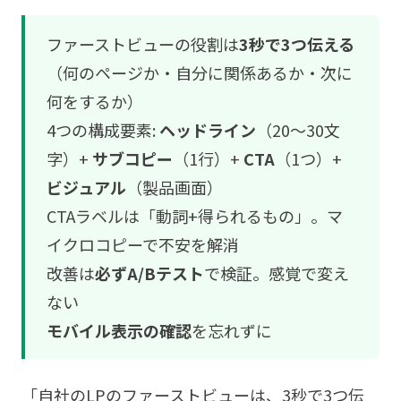
ファーストビューの役割は
3秒で3つ伝える
（何のページか・自分に関係あるか・次に
何をするか）
4つの構成要素:
ヘッドライン
（20〜30文
字）+
サブコピー
（1行）+
CTA
（1つ）+
ビジュアル
（製品画面）
CTAラベルは「動詞+得られるもの」。マ
イクロコピーで不安を解消
改善は
必ずA/Bテスト
で検証。感覚で変え
ない
モバイル表示の確認
を忘れずに
「自社のLPのファーストビューは、3秒で3つ伝