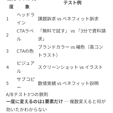
テスト例
度
象
ヘッドラ
1
課題訴求 vs ベネフィット訴求
イン
CTAラベ
「無料で試す」 vs 「3分で資料請
2
ル
求」
ブランドカラー vs 補色（高コン
3
CTAの色
トラスト）
ビジュア
4
スクリーンショット vs イラスト
ル
サブコピ
5
数値実績 vs ベネフィット説明
ー
A/Bテスト3つの鉄則
一度に変えるのは1要素だけ
— 複数変えると何が
効いたかわからない