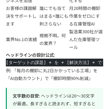
ジネスを加速
化する
お客様の課題解
誰にでも当て
月20時間の棚卸
決をサポートし
はまる=誰にも
作業をゼロにす
ます
刺さらない
る在庫管理AI
製造業300社が選
根拠不明。何
業界No.1の実績
んだ在庫管理ツ
の業界？
ール
ヘッドラインの設計公式
:
[ターゲットの課題] + を + [解決方法] + で 
例: 「毎月の棚卸に丸2日かかっている工場」を
「AI自動カウント」で「棚卸時間90%削減」
文字数の目安
: ヘッドラインは20〜30文字
が最適。長すぎると読まれず、短すぎると