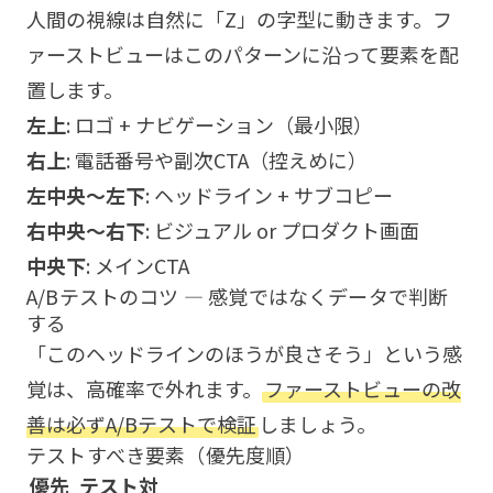
人間の視線は自然に「Z」の字型に動きます。フ
ァーストビューはこのパターンに沿って要素を配
置します。
左上
: ロゴ + ナビゲーション（最小限）
右上
: 電話番号や副次CTA（控えめに）
左中央〜左下
: ヘッドライン + サブコピー
右中央〜右下
: ビジュアル or プロダクト画面
中央下
: メインCTA
A/Bテストのコツ — 感覚ではなくデータで判断
する
「このヘッドラインのほうが良さそう」という感
覚は、高確率で外れます。
ファーストビューの改
善は必ずA/Bテストで検証
しましょう。
テストすべき要素（優先度順）
優先
テスト対