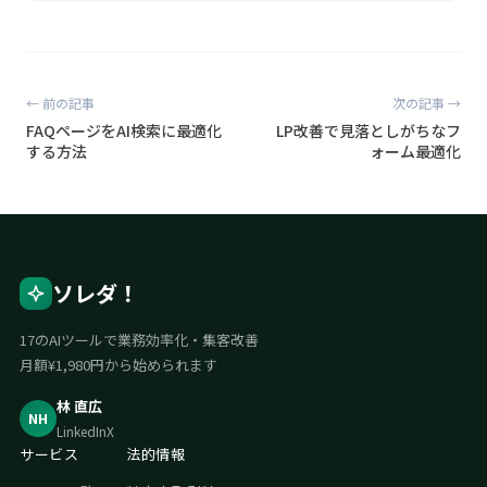
← 前の記事
次の記事 →
FAQページをAI検索に最適化
LP改善で見落としがちなフ
する方法
ォーム最適化
ソレダ！
17のAIツールで業務効率化・集客改善
月額¥1,980円から始められます
林 直広
NH
LinkedIn
X
サービス
法的情報