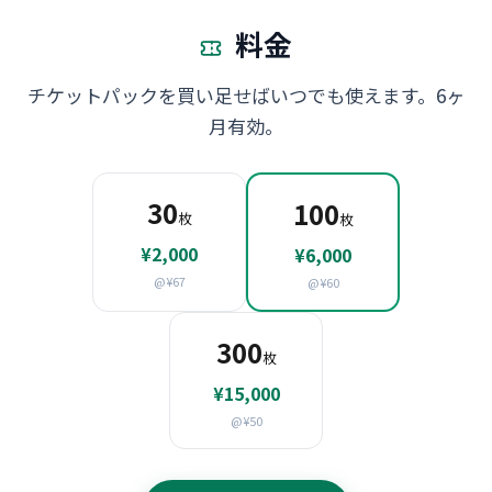
料金
チケットパックを買い足せばいつでも使えます。6ヶ
月有効。
30
100
枚
枚
¥2,000
¥6,000
@¥67
@¥60
300
枚
¥15,000
@¥50