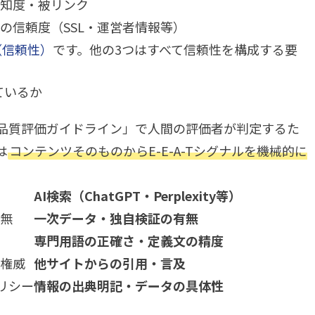
知度・被リンク
の信頼度（SSL・運営者情報等）
y（信頼性）
です。他の3つはすべて信頼性を構成する要
しているか
に「検索品質評価ガイドライン」で人間の評価者が判定するた
は
コンテンツそのものからE-E-A-Tシグナルを機械的に
AI検索（ChatGPT・Perplexity等）
無
一次データ・独自検証の有無
専門用語の正確さ・定義文の精度
権威
他サイトからの引用・言及
リシー
情報の出典明記・データの具体性