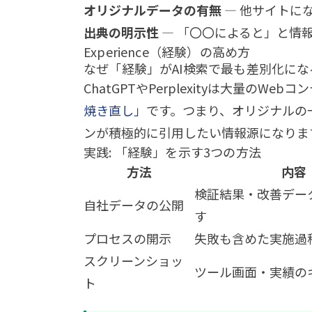
オリジナルデータの有無
— 他サイトに
出典の明示性
— 「〇〇によると」と情
Experience（経験）の高め方
なぜ「経験」がAI検索で最も差別化にな
ChatGPTやPerplexityは大量のW
焼き直し」
です。つまり、オリジナルの
ンが積極的に引用したい情報源になりま
実践: 「経験」を示す3つの方法
方法
内容
検証結果・改善デー
自社データの公開
す
プロセスの開示
失敗も含めた実施過
スクリーンショッ
ツール画面・実績の
ト