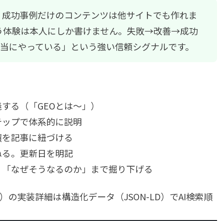
成功事例だけのコンテンツは他サイトでも作れま
う体験は本人にしか書けません。失敗→改善→成功
本当にやっている」という強い信頼シグナルです。
する（「GEOとは〜」）
テップで体系的に説明
績を記事に紐づける
ねる。更新日を明記
く「なぜそうなるのか」まで掘り下げる
D）の実装詳細は
構造化データ（JSON-LD）でAI検索順