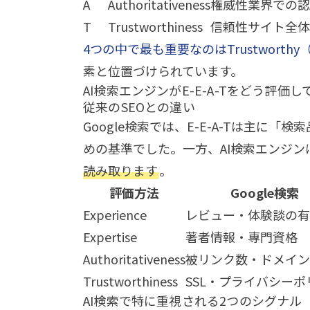
A
Authoritativeness
権威性
業界での認
T
Trustworthiness
信頼性
サイト全体
4つの中で最も重要なのはTrustworth
素と位置づけられています。
AI検索エンジンがE-E-A-Tをどう評価
従来のSEOとの違い
Google検索では、E-E-A-Tは主
めの基準でした。一方、AI検索エンジン
読み取ります
。
評価方法
Google検索
Experience
レビュー・体験談の有
Expertise
著者情報・専門資格
Authoritativeness
被リンク数・ドメイン
Trustworthiness
SSL・プライバシーポ
AI検索で特に重視される2つのシグナル