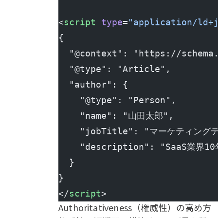
<
script
 type
=
"application/ld+
{
  "@context": "https://schema
  "@type": "Article",
  "author": {
    "@type": "Person",
    "name": "山田太郎",
    "jobTitle": "マーケティン
    "description": "SaaS業
  }
}
</
script
>
Authoritativeness（権威性）の高め方