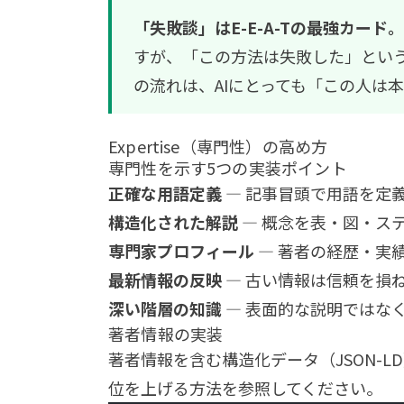
「失敗談」はE-E-A-Tの最強カード。
すが、「この方法は失敗した」とい
の流れは、AIにとっても「この人は
Expertise（専門性）の高め方
専門性を示す5つの実装ポイント
正確な用語定義
— 記事冒頭で用語を定義
構造化された解説
— 概念を表・図・ス
専門家プロフィール
— 著者の経歴・実
最新情報の反映
— 古い情報は信頼を損
深い階層の知識
— 表面的な説明ではな
著者情報の実装
著者情報を含む構造化データ（JSON-L
位を上げる方法
を参照してください。