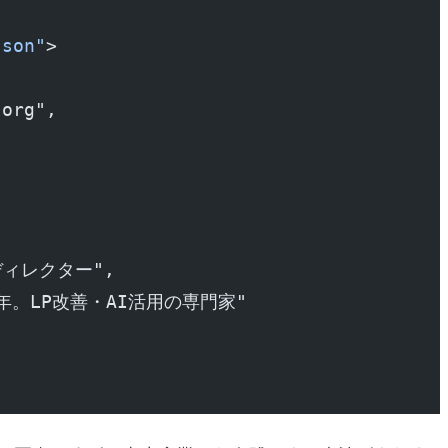
json"
>
.org",
グディレクター",
界10年。LP改善・AI活用の専門家"